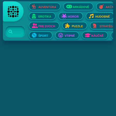
ADVENTÚRA
ARKÁDOVÉ
AKČNÉ
EROTIKA
HOROR
HUDOBNÉ
PRE DVOCH
PUZZLE
STRATÉGIE
ŠPORT
VTIPNÉ
NÁUČNÉ