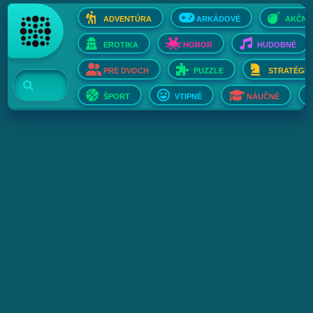
ADVENTÚRA
ARKÁDOVÉ
AKČNÉ
EROTIKA
HOROR
HUDOBNÉ
PRE DVOCH
PUZZLE
STRATÉGIE
ŠPORT
VTIPNÉ
NÁUČNÉ