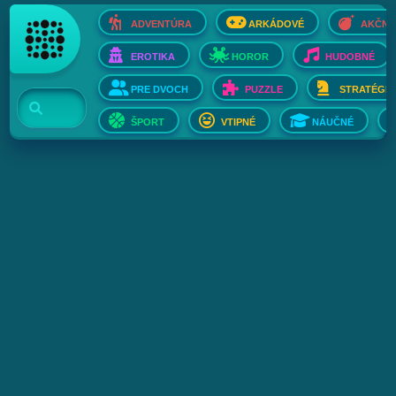
ADVENTÚRA
ARKÁDOVÉ
AKČNÉ
EROTIKA
HOROR
HUDOBNÉ
PRE DVOCH
PUZZLE
STRATÉGIE
ŠPORT
VTIPNÉ
NÁUČNÉ