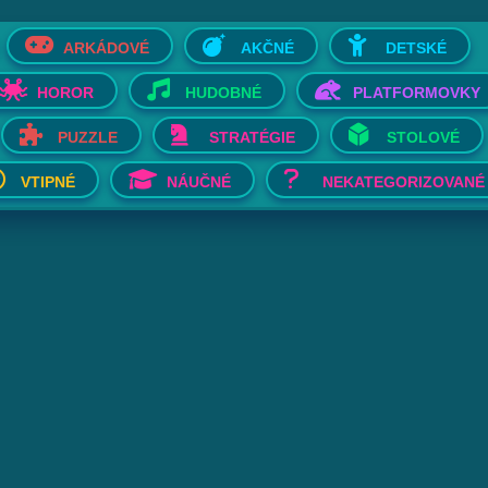
ARKÁDOVÉ
AKČNÉ
DETSKÉ
HOROR
HUDOBNÉ
PLATFORMOVKY
PUZZLE
STRATÉGIE
STOLOVÉ
VTIPNÉ
NÁUČNÉ
NEKATEGORIZOVANÉ