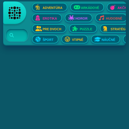
ADVENTÚRA
ARKÁDOVÉ
AKČNÉ
EROTIKA
HOROR
HUDOBNÉ
PRE DVOCH
PUZZLE
STRATÉGIE
ŠPORT
VTIPNÉ
NÁUČNÉ