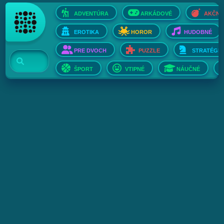
ADVENTÚRA
ARKÁDOVÉ
AKČNÉ
EROTIKA
HOROR
HUDOBNÉ
PRE DVOCH
PUZZLE
STRATÉGIE
ŠPORT
VTIPNÉ
NÁUČNÉ