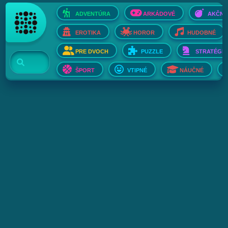
ADVENTÚRA
ARKÁDOVÉ
AKČNÉ
EROTIKA
HOROR
HUDOBNÉ
PRE DVOCH
PUZZLE
STRATÉGIE
ŠPORT
VTIPNÉ
NÁUČNÉ