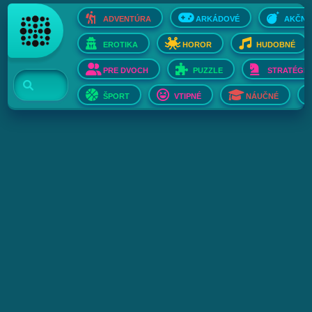
ADVENTÚRA
ARKÁDOVÉ
AKČNÉ
EROTIKA
HOROR
HUDOBNÉ
PRE DVOCH
PUZZLE
STRATÉGIE
ŠPORT
VTIPNÉ
NÁUČNÉ