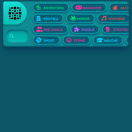
ADVENTÚRA
ARKÁDOVÉ
AKČNÉ
EROTIKA
HOROR
HUDOBNÉ
PRE DVOCH
PUZZLE
STRATÉGIE
ŠPORT
VTIPNÉ
NÁUČNÉ