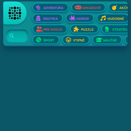
ADVENTÚRA
ARKÁDOVÉ
AKČNÉ
EROTIKA
HOROR
HUDOBNÉ
PRE DVOCH
PUZZLE
STRATÉGIE
ŠPORT
VTIPNÉ
NÁUČNÉ