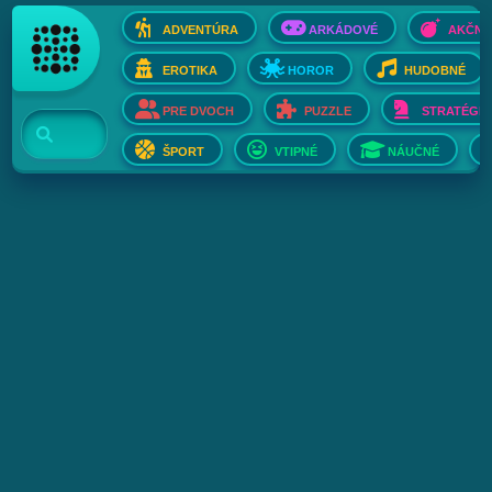
ADVENTÚRA
ARKÁDOVÉ
AKČNÉ
EROTIKA
HOROR
HUDOBNÉ
PRE DVOCH
PUZZLE
STRATÉGIE
ŠPORT
VTIPNÉ
NÁUČNÉ