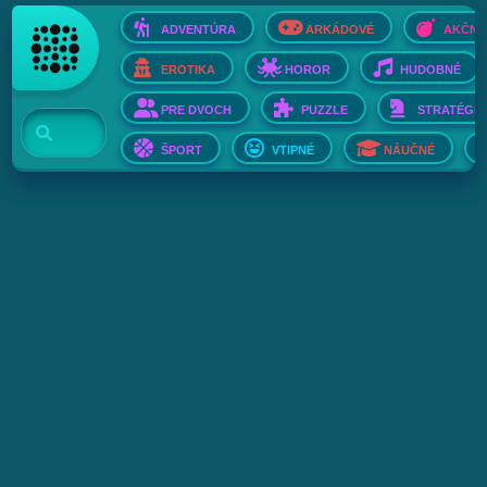
ADVENTÚRA
ARKÁDOVÉ
AKČNÉ
EROTIKA
HOROR
HUDOBNÉ
PRE DVOCH
PUZZLE
STRATÉGIE
ŠPORT
VTIPNÉ
NÁUČNÉ