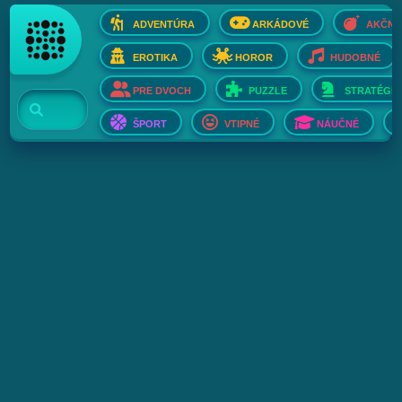
ADVENTÚRA
ARKÁDOVÉ
AKČNÉ
EROTIKA
HOROR
HUDOBNÉ
PRE DVOCH
PUZZLE
STRATÉGIE
ŠPORT
VTIPNÉ
NÁUČNÉ