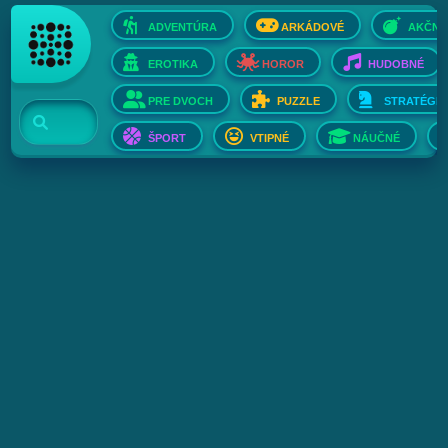
ADVENTÚRA
ARKÁDOVÉ
AKČNÉ
EROTIKA
HOROR
HUDOBNÉ
PRE DVOCH
PUZZLE
STRATÉGIE
ŠPORT
VTIPNÉ
NÁUČNÉ