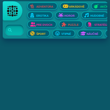
ADVENTÚRA
ARKÁDOVÉ
AKČNÉ
EROTIKA
HOROR
HUDOBNÉ
PRE DVOCH
PUZZLE
STRATÉGIE
ŠPORT
VTIPNÉ
NÁUČNÉ