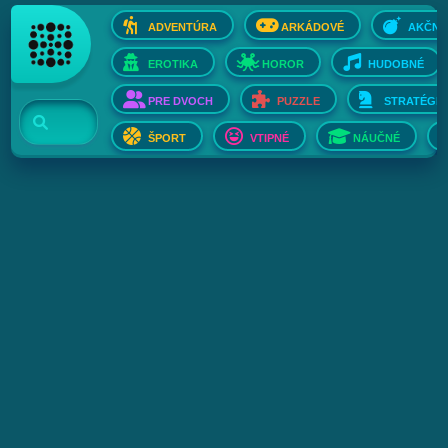
ADVENTÚRA
ARKÁDOVÉ
AKČNÉ
EROTIKA
HOROR
HUDOBNÉ
PRE DVOCH
PUZZLE
STRATÉGIE
ŠPORT
VTIPNÉ
NÁUČNÉ