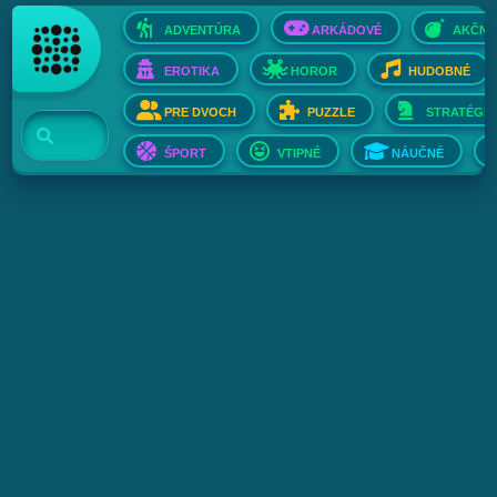
ADVENTÚRA
ARKÁDOVÉ
AKČNÉ
EROTIKA
HOROR
HUDOBNÉ
PRE DVOCH
PUZZLE
STRATÉGIE
ŠPORT
VTIPNÉ
NÁUČNÉ