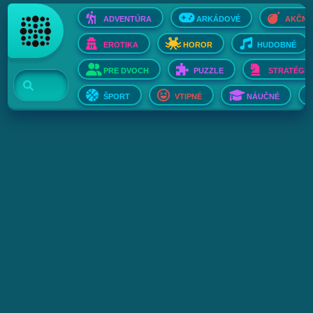
ADVENTÚRA
ARKÁDOVÉ
AKČNÉ
EROTIKA
HOROR
HUDOBNÉ
PRE DVOCH
PUZZLE
STRATÉGIE
ŠPORT
VTIPNÉ
NÁUČNÉ