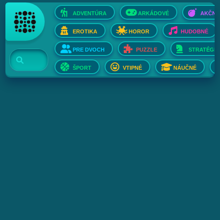
ADVENTÚRA
ARKÁDOVÉ
AKČNÉ
EROTIKA
HOROR
HUDOBNÉ
PRE DVOCH
PUZZLE
STRATÉGIE
ŠPORT
VTIPNÉ
NÁUČNÉ