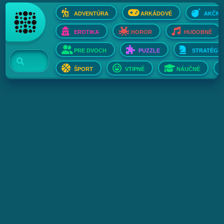
ADVENTÚRA
ARKÁDOVÉ
AKČNÉ
EROTIKA
HOROR
HUDOBNÉ
PRE DVOCH
PUZZLE
STRATÉGIE
ŠPORT
VTIPNÉ
NÁUČNÉ