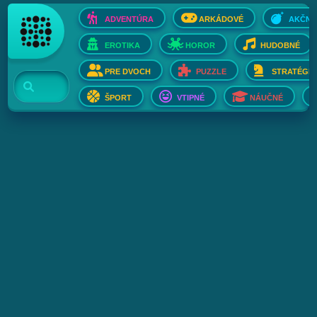
ADVENTÚRA
ARKÁDOVÉ
AKČNÉ
EROTIKA
HOROR
HUDOBNÉ
PRE DVOCH
PUZZLE
STRATÉGIE
ŠPORT
VTIPNÉ
NÁUČNÉ