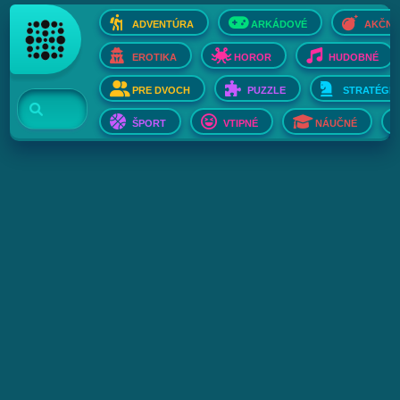
ADVENTÚRA
ARKÁDOVÉ
AKČNÉ
EROTIKA
HOROR
HUDOBNÉ
PRE DVOCH
PUZZLE
STRATÉGIE
ŠPORT
VTIPNÉ
NÁUČNÉ