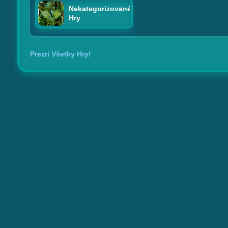
Nekategorizované
Hry
Prezri Všetky Hry!