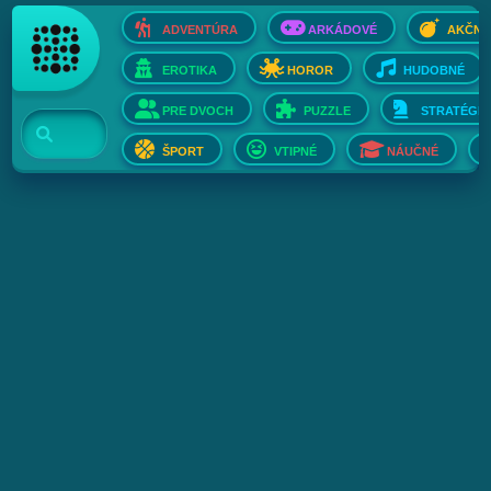
ADVENTÚRA
ARKÁDOVÉ
AKČNÉ
EROTIKA
HOROR
HUDOBNÉ
PRE DVOCH
PUZZLE
STRATÉGIE
ŠPORT
VTIPNÉ
NÁUČNÉ