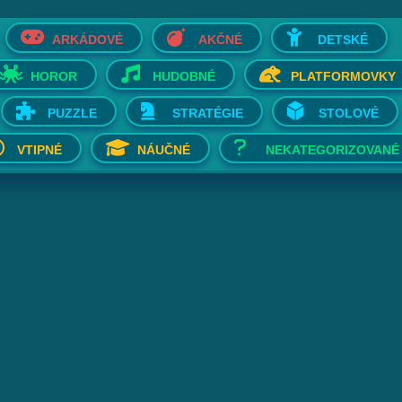
ARKÁDOVÉ
AKČNÉ
DETSKÉ
HOROR
HUDOBNÉ
PLATFORMOVKY
PUZZLE
STRATÉGIE
STOLOVÉ
VTIPNÉ
NÁUČNÉ
NEKATEGORIZOVANÉ