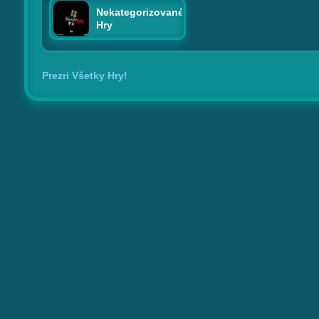
Nekategorizované
Hry
Prezri Všetky Hry!