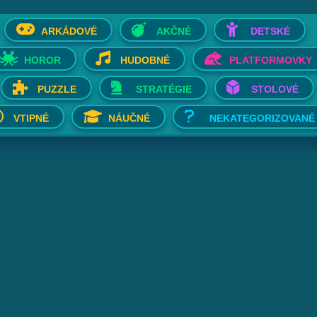
ARKÁDOVÉ
AKČNÉ
DETSKÉ
HOROR
HUDOBNÉ
PLATFORMOVKY
PUZZLE
STRATÉGIE
STOLOVÉ
VTIPNÉ
NÁUČNÉ
NEKATEGORIZOVANÉ