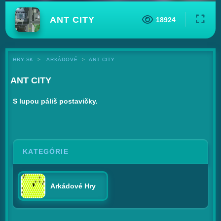
ANT CITY
18924
HRY.SK
ARKÁDOVÉ
ANT CITY
ANT CITY
S lupou páliš postavičky.
KATEGÓRIE
Arkádové Hry