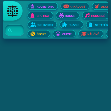
ADVENTÚRA
ARKÁDOVÉ
AKČNÉ
EROTIKA
HOROR
HUDOBNÉ
PRE DVOCH
PUZZLE
STRATÉGIE
ŠPORT
VTIPNÉ
NÁUČNÉ