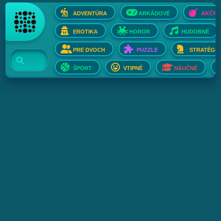
ADVENTÚRA
ARKÁDOVÉ
AKČNÉ
EROTIKA
HOROR
HUDOBNÉ
PRE DVOCH
PUZZLE
STRATÉGIE
ŠPORT
VTIPNÉ
NÁUČNÉ