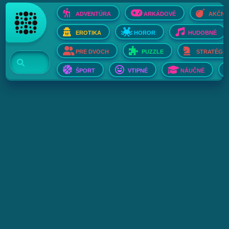
ADVENTÚRA
ARKÁDOVÉ
AKČNÉ
EROTIKA
HOROR
HUDOBNÉ
PRE DVOCH
PUZZLE
STRATÉGIE
ŠPORT
VTIPNÉ
NÁUČNÉ