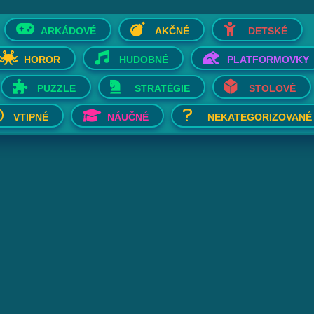
ARKÁDOVÉ
AKČNÉ
DETSKÉ
HOROR
HUDOBNÉ
PLATFORMOVKY
PUZZLE
STRATÉGIE
STOLOVÉ
VTIPNÉ
NÁUČNÉ
NEKATEGORIZOVANÉ