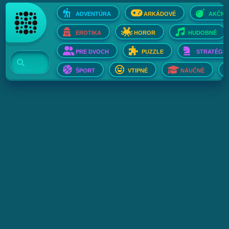
ADVENTÚRA
ARKÁDOVÉ
AKČNÉ
EROTIKA
HOROR
HUDOBNÉ
PRE DVOCH
PUZZLE
STRATÉGIE
ŠPORT
VTIPNÉ
NÁUČNÉ