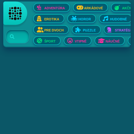
ADVENTÚRA
ARKÁDOVÉ
AKČNÉ
EROTIKA
HOROR
HUDOBNÉ
PRE DVOCH
PUZZLE
STRATÉGIE
ŠPORT
VTIPNÉ
NÁUČNÉ