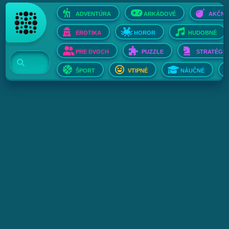
ADVENTÚRA
ARKÁDOVÉ
AKČNÉ
EROTIKA
HOROR
HUDOBNÉ
PRE DVOCH
PUZZLE
STRATÉGIE
ŠPORT
VTIPNÉ
NÁUČNÉ