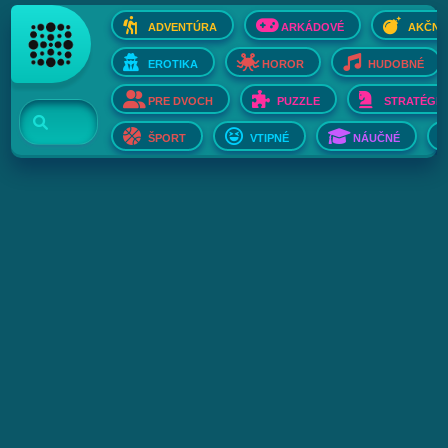
ADVENTÚRA
ARKÁDOVÉ
AKČNÉ
EROTIKA
HOROR
HUDOBNÉ
PRE DVOCH
PUZZLE
STRATÉGIE
ŠPORT
VTIPNÉ
NÁUČNÉ