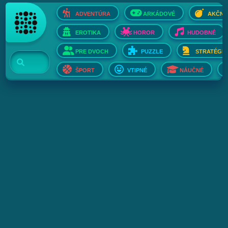
ADVENTÚRA
ARKÁDOVÉ
AKČNÉ
EROTIKA
HOROR
HUDOBNÉ
PRE DVOCH
PUZZLE
STRATÉGIE
ŠPORT
VTIPNÉ
NÁUČNÉ