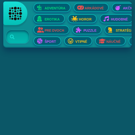
ADVENTÚRA
ARKÁDOVÉ
AKČNÉ
EROTIKA
HOROR
HUDOBNÉ
PRE DVOCH
PUZZLE
STRATÉGIE
ŠPORT
VTIPNÉ
NÁUČNÉ