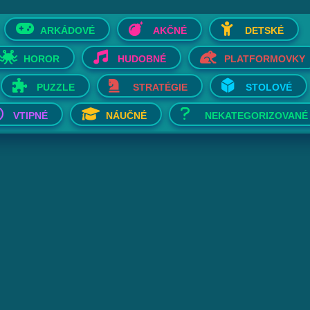
ARKÁDOVÉ
AKČNÉ
DETSKÉ
HOROR
HUDOBNÉ
PLATFORMOVKY
PUZZLE
STRATÉGIE
STOLOVÉ
VTIPNÉ
NÁUČNÉ
NEKATEGORIZOVANÉ