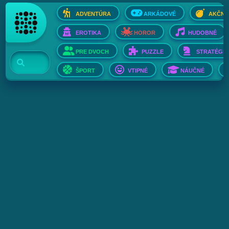
ADVENTÚRA
ARKÁDOVÉ
AKČNÉ
EROTIKA
HOROR
HUDOBNÉ
PRE DVOCH
PUZZLE
STRATÉGIE
ŠPORT
VTIPNÉ
NÁUČNÉ