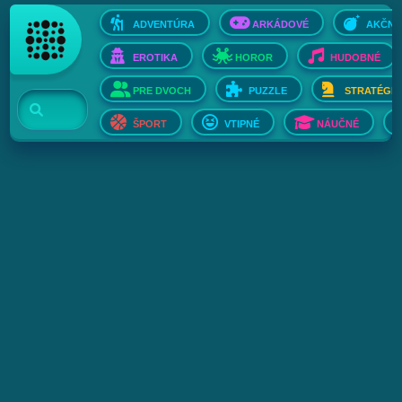
ADVENTÚRA
ARKÁDOVÉ
AKČNÉ
EROTIKA
HOROR
HUDOBNÉ
PRE DVOCH
PUZZLE
STRATÉGIE
ŠPORT
VTIPNÉ
NÁUČNÉ