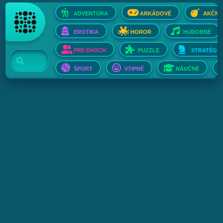
ADVENTÚRA
ARKÁDOVÉ
AKČNÉ
EROTIKA
HOROR
HUDOBNÉ
PRE DVOCH
PUZZLE
STRATÉGIE
ŠPORT
VTIPNÉ
NÁUČNÉ