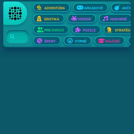
ADVENTÚRA
ARKÁDOVÉ
AKČNÉ
EROTIKA
HOROR
HUDOBNÉ
PRE DVOCH
PUZZLE
STRATÉGIE
ŠPORT
VTIPNÉ
NÁUČNÉ