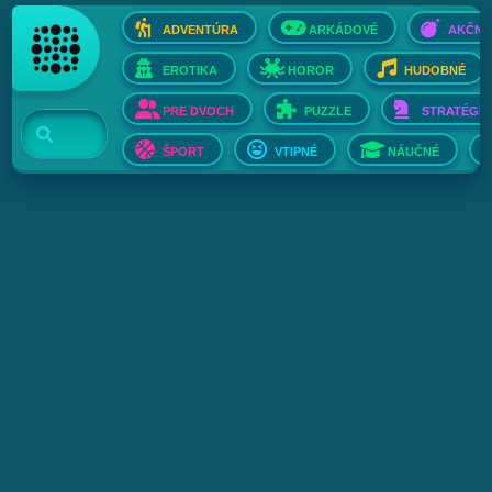
ADVENTÚRA
ARKÁDOVÉ
AKČNÉ
EROTIKA
HOROR
HUDOBNÉ
PRE DVOCH
PUZZLE
STRATÉGIE
ŠPORT
VTIPNÉ
NÁUČNÉ