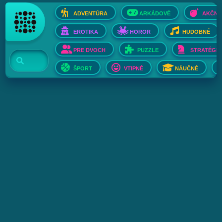
ADVENTÚRA
ARKÁDOVÉ
AKČNÉ
EROTIKA
HOROR
HUDOBNÉ
PRE DVOCH
PUZZLE
STRATÉGIE
ŠPORT
VTIPNÉ
NÁUČNÉ