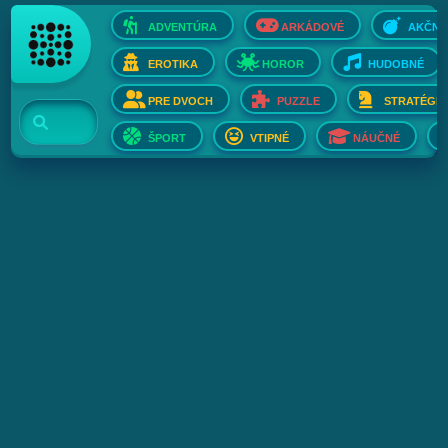
ADVENTÚRA
ARKÁDOVÉ
AKČNÉ
EROTIKA
HOROR
HUDOBNÉ
PRE DVOCH
PUZZLE
STRATÉGIE
ŠPORT
VTIPNÉ
NÁUČNÉ