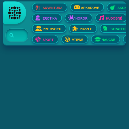
ADVENTÚRA
ARKÁDOVÉ
AKČNÉ
EROTIKA
HOROR
HUDOBNÉ
PRE DVOCH
PUZZLE
STRATÉGIE
ŠPORT
VTIPNÉ
NÁUČNÉ