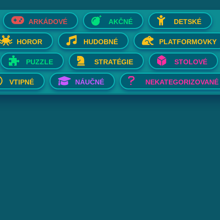
ARKÁDOVÉ
AKČNÉ
DETSKÉ
HOROR
HUDOBNÉ
PLATFORMOVKY
PUZZLE
STRATÉGIE
STOLOVÉ
VTIPNÉ
NÁUČNÉ
NEKATEGORIZOVANÉ