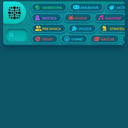
ADVENTÚRA
ARKÁDOVÉ
AKČNÉ
EROTIKA
HOROR
HUDOBNÉ
PRE DVOCH
PUZZLE
STRATÉGIE
ŠPORT
VTIPNÉ
NÁUČNÉ