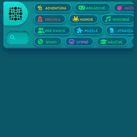
ADVENTÚRA
ARKÁDOVÉ
AKČNÉ
EROTIKA
HOROR
HUDOBNÉ
PRE DVOCH
PUZZLE
STRATÉGIE
ŠPORT
VTIPNÉ
NÁUČNÉ