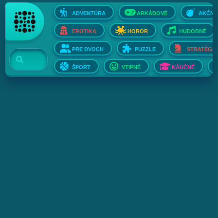
ADVENTÚRA
ARKÁDOVÉ
AKČNÉ
EROTIKA
HOROR
HUDOBNÉ
PRE DVOCH
PUZZLE
STRATÉGIE
ŠPORT
VTIPNÉ
NÁUČNÉ