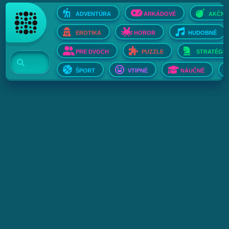
ADVENTÚRA
ARKÁDOVÉ
AKČNÉ
EROTIKA
HOROR
HUDOBNÉ
PRE DVOCH
PUZZLE
STRATÉGIE
ŠPORT
VTIPNÉ
NÁUČNÉ